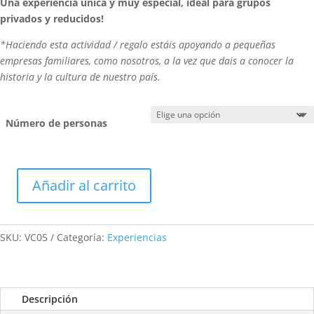
Una experiencia única y muy especial, ideal para grupos
privados y reducidos!
*Haciendo esta actividad / regalo estáis apoyando a pequeñas
empresas familiares, como nosotros, a la vez que dais a conocer la
historia y la cultura de nuestro país.
Número de personas
Añadir al carrito
Visita
Cultural
con
SKU:
VC05
Categoría:
Experiencias
el
arqueólogo:
Caldes
Romana
Descripción
y