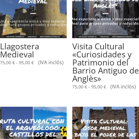
Llagostera
Visita Cultural
Medieval
«Curiosidades y
Patrimonio del
Rango
(IVA inclós)
75,00
€
-
95,00
€
Barrio Antiguo de
de
precios:
Anglès»
desde
Rango
(IVA inclós)
75,00
€
-
95,00
€
75,00 €
de
hasta
precios:
95,00 €
desde
75,00 €
hasta
95,00 €