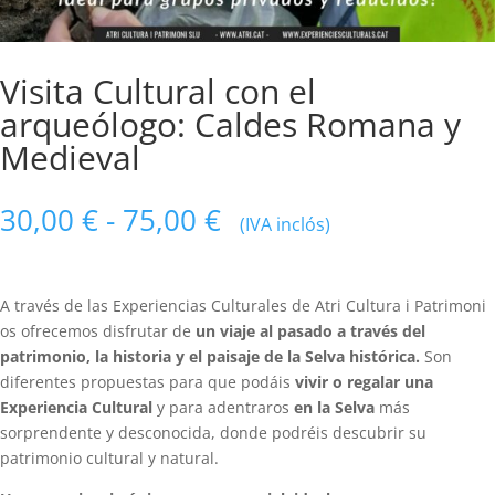
Visita Cultural con el
arqueólogo: Caldes Romana y
Medieval
Rango
30,00
€
-
75,00
€
(IVA inclós)
de
precios:
desde
A través de las Experiencias Culturales de Atri Cultura i Patrimoni
30,00 €
os ofrecemos disfrutar de
un viaje al pasado a través del
hasta
patrimonio, la historia y el paisaje de la Selva histórica.
Son
75,00 €
diferentes propuestas para que podáis
vivir o regalar una
Experiencia Cultural
y para adentraros
en la Selva
más
sorprendente y desconocida, donde podréis descubrir su
patrimonio cultural y natural.