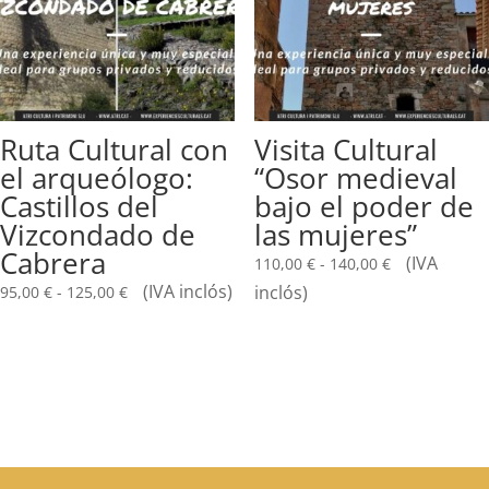
Ruta Cultural con
Visita Cultural
el arqueólogo:
“Osor medieval
Castillos del
bajo el poder de
Vizcondado de
las mujeres”
Cabrera
Rango
(IVA
110,00
€
-
140,00
€
de
Rango
(IVA inclós)
inclós)
95,00
€
-
125,00
€
precios:
de
desde
precios:
110,00 €
desde
hasta
95,00 €
140,00 €
hasta
125,00 €