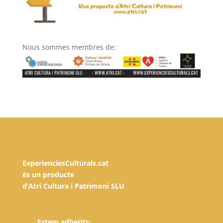
Nous sommes membres de:
ExperienciesCulturals.cat
és un producte
d’Atri Cultura i Patrimoni SLU
Estem adherits: