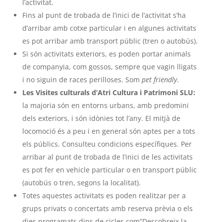
l’activitat.
Fins al punt de trobada de l’inici de l’activitat s’ha
d’arribar amb cotxe particular i en algunes activitats
es pot arribar amb transport públic (tren o autobús).
Si són activitats exteriors, es poden portar animals
de companyia, com gossos, sempre que vagin lligats
i no siguin de races perilloses. Som
pet friendly
.
Les Visites culturals d’Atri Cultura i Patrimoni SLU:
la majoria són en entorns urbans, amb predomini
dels exteriors, i són idònies tot l’any. El mitjà de
locomoció és a peu i en general són aptes per a tots
els públics. Consulteu condicions específiques. Per
arribar al punt de trobada de l’inici de les activitats
es pot fer en vehicle particular o en transport públic
(autobús o tren, segons la localitat).
Totes aquestes activitats es poden realitzar per a
grups privats o concertats amb reserva prèvia o els
dies programats dins de cicles com”Descobreix la