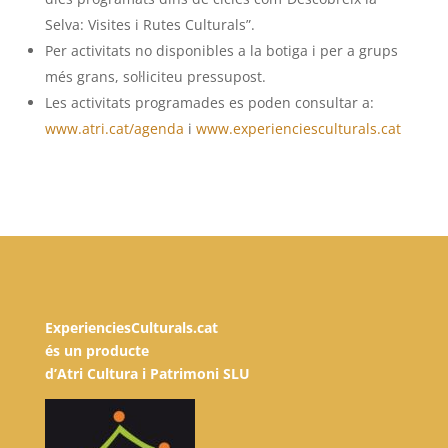
Selva: Visites i Rutes Culturals”.
Per activitats no disponibles a la botiga i per a grups
més grans, sol·liciteu pressupost.
Les activitats programades es poden consultar a:
www.atri.cat/agenda
i
www.experienciesculturals.cat
ExperienciesCulturals.cat
és un producte
d’Atri Cultura i Patrimoni SLU