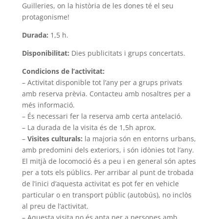
Guilleries, on la història de les dones té el seu
protagonisme!
Durada:
1,5 h.
Disponibilitat:
Dies publicitats i grups concertats.
Condicions de l’activitat:
– Activitat disponible tot l’any per a grups privats
amb reserva prèvia. Contacteu amb nosaltres per a
més informació.
– És necessari fer la reserva amb certa antelació.
– La durada de la visita és de 1,5h aprox.
–
Visites culturals:
la majoria són en entorns urbans,
amb predomini dels exteriors, i són idònies tot l’any.
El mitjà de locomoció és a peu i en general són aptes
per a tots els públics. Per arribar al punt de trobada
de l’inici d’aquesta activitat es pot fer en vehicle
particular o en transport públic (autobús), no inclòs
al preu de l’activitat.
– Aquesta visita no és apta per a persones amb