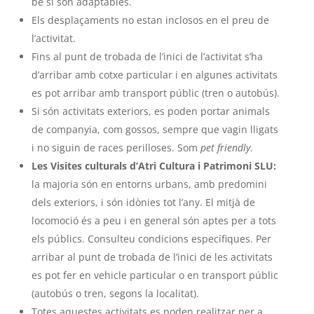
bé si són adaptables.
Els desplaçaments no estan inclosos en el preu de
l’activitat.
Fins al punt de trobada de l’inici de l’activitat s’ha
d’arribar amb cotxe particular i en algunes activitats
es pot arribar amb transport públic (tren o autobús).
Si són activitats exteriors, es poden portar animals
de companyia, com gossos, sempre que vagin lligats
i no siguin de races perilloses. Som
pet friendly
.
Les Visites culturals d’Atri Cultura i Patrimoni SLU:
la majoria són en entorns urbans, amb predomini
dels exteriors, i són idònies tot l’any. El mitjà de
locomoció és a peu i en general són aptes per a tots
els públics. Consulteu condicions específiques. Per
arribar al punt de trobada de l’inici de les activitats
es pot fer en vehicle particular o en transport públic
(autobús o tren, segons la localitat).
Totes aquestes activitats es poden realitzar per a