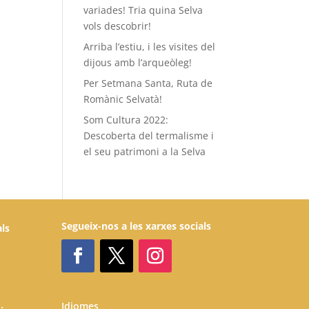
variades! Tria quina Selva
vols descobrir!
Arriba l’estiu, i les visites del
dijous amb l’arqueòleg!
Per Setmana Santa, Ruta de
Romànic Selvatà!
Som Cultura 2022:
Descoberta del termalisme i
el seu patrimoni a la Selva
Segueix-nos a les xarxes socials
als
Idiomes