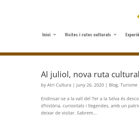
Inici
Visites i rutes culturals
Experi
Al juliol, nova ruta cultura
by
Atri Cultura
|
juny 26, 2020
|
Blog
,
Turisme 
Endinsar-se a la vall del Ter a la Selva és desco
d’història, curiositats i llegendes, amb un pat
deixar de visitar. Sabrem...