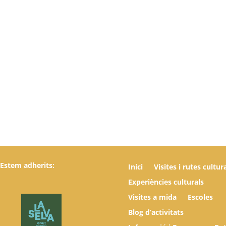
Estem adherits:
Inici
Visites i rutes cultur
Experiències culturals
Visites a mida
Escoles
Blog d’activitats