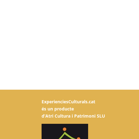
ExperienciesCulturals.cat
és un producte
d’Atri Cultura i Patrimoni SLU