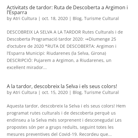
Activitats de tardor: Ruta de Descoberta a Argimon i
l’Esparra
by
Atri Cultura
|
oct. 18, 2020
|
Blog
,
Turisme Cultural
DESCOBREIX LA SELVA A LA TARDOR Rutes Culturals i de
Descoberta Programació tardor 2020: ⇒Diumenge 25
d’octubre de 2020 *RUTA DE DESCOBERTA: Argimon i
l’Esparra Municipi: Riudarenes (la Selva, Girona)
DESCRIPCIÓ: Pujarem a Argimon, a Riudarenes, un
excel·lent mirador...
A la tardor, descobreix la Selva i els seus colors!
by
Atri Cultura
|
oct. 15, 2020
|
Blog
,
Turisme Cultural
Aquesta tardor, descobreix la Selva i els seus colors! Hem
programat rutes culturals i de descoberta perquè us
endinseu a la Selva més sorprenent i desconeguda! Les
propostes són per a grups reduïts, seguint totes les
mesures preventives del Covid-19. Recordeu que...