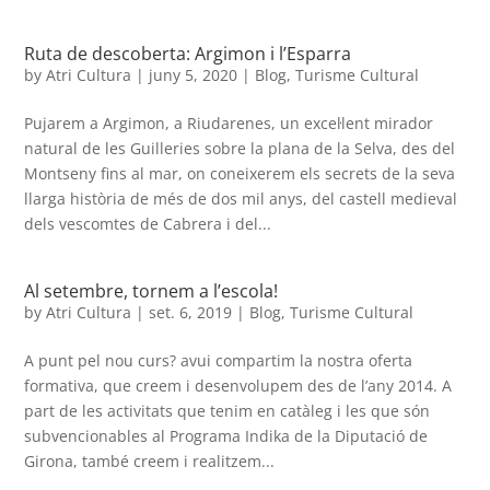
Ruta de descoberta: Argimon i l’Esparra
by
Atri Cultura
|
juny 5, 2020
|
Blog
,
Turisme Cultural
Pujarem a Argimon, a Riudarenes, un excel·lent mirador
natural de les Guilleries sobre la plana de la Selva, des del
Montseny fins al mar, on coneixerem els secrets de la seva
llarga història de més de dos mil anys, del castell medieval
dels vescomtes de Cabrera i del...
Al setembre, tornem a l’escola!
by
Atri Cultura
|
set. 6, 2019
|
Blog
,
Turisme Cultural
A punt pel nou curs? avui compartim la nostra oferta
formativa, que creem i desenvolupem des de l’any 2014. A
part de les activitats que tenim en catàleg i les que són
subvencionables al Programa Indika de la Diputació de
Girona, també creem i realitzem...