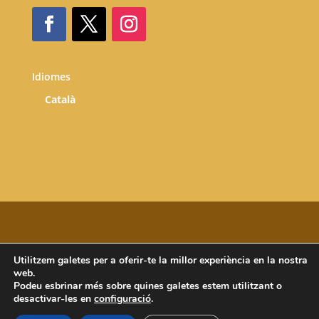
Idiomes
Català
Utilitzem galetes per a oferir-te la millor experiència en la nostra
Copyright © 2025 Atri Cultura i Patrimoni SLU. All
web.
rights reserved.
Podeu esbrinar més sobre quines galetes estem utilitzant o
desactivar-les en
configuració
.