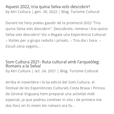
Aquest 2022, tria quina Selva vols descobrir!
by
Atri Cultura
|
gen. 30, 2022
|
Blog
,
Turisme Cultural
Durant tot l’any podeu gaudir de la promoció 2022 “Tria
quina Selva vols descobrir”. Descobreix, remena i tria quina
Selva vols descobrir! Viu o Regala una Experiència Cultural:
– Visites per a grups reduïts i privats. – Tria dia i hora. –
Escull zona segons...
Som Cultura 2021- Ruta cultural amb l’arqueòleg:
Romans a la Selva!
by
Atri Cultura
|
oct. 24, 2021
|
Blog
,
Turisme Cultural
Arriba el novembre i la 6a edició del Som Cultura, el
Festival de les Experiències Culturals Costa Brava i Pirineu
de Girona! Enguany hem preparat una activitat molt
especial, ja que podreu conèixer in situ i de primera mà
dos llocs on hi vivien els romans ara fa...