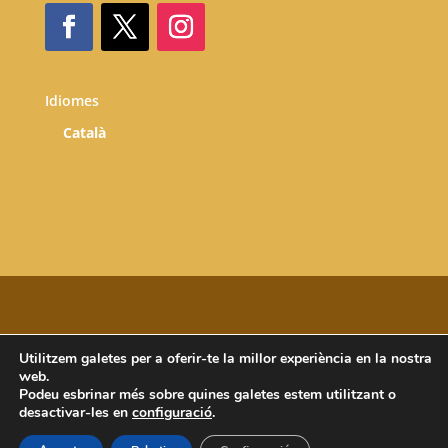
Idiomes
Català
Utilitzem galetes per a oferir-te la millor experiència en la nostra
Copyright © 2025 Atri Cultura i Patrimoni SLU. All
web.
rights reserved.
Podeu esbrinar més sobre quines galetes estem utilitzant o
desactivar-les en
configuració
.