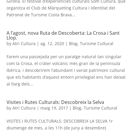
Girona. El festival d’experiències culturals Som Cultura, que
organitza el Club de Màrqueting Cultura i Identitat del
Patronat de Turisme Costa Brava...
A l’agost, nova Ruta de Descoberta: La Crosa i Sant
Llop.
by
Atri Cultura
|
ag. 12, 2020
|
Blog
,
Turisme Cultural
Farem una passejada per un paratge natural tan singular
com la Crosa, el cràter volcànic més gran de la península
Ibèrica, i descobrirem l’abundant i variat patrimoni cultural
que els habitants d’aquest entorn privilegiat ens han deixat
al llarg dels...
Visites i Rutes Culturals: Descobreix la Selva
by
Atri Cultura
|
maig 19, 2017
|
Blog
,
Turisme Cultural
VISITES I RUTES CULTURALS: DESCOBREIX LA SELVA 1r
diumenge de mes, a les 11h (de juny a desembre)