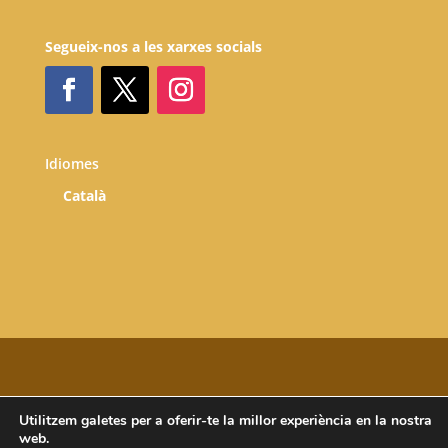
Segueix-nos a les xarxes socials
Idiomes
Català
Utilitzem galetes per a oferir-te la millor experiència en la nostra
Copyright © 2025 Atri Cultura i Patrimoni SLU. All
web.